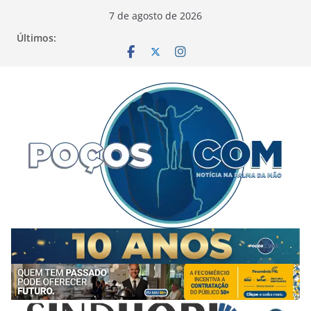
Pular
7 de agosto de 2026
para
Últimos:
o
conteúdo