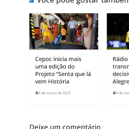
Cepoc inicia mais
Rádio
uma edição do
trans
Projeto “Senta que lá
decis
vem História
Alegr
4 de março de 2023
4 de ma
Deixe um comentário