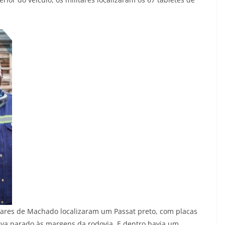
tares de Machado localizaram um Passat preto, com placas
ava parado às margens da rodovia. E dentro havia um