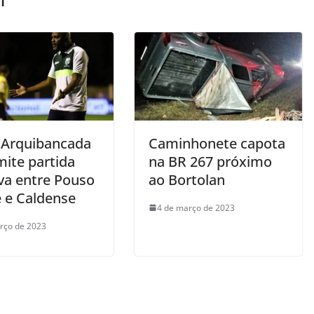
 Arquibancada
Caminhonete capota
mite partida
na BR 267 próximo
iva entre Pouso
ao Bortolan
e e Caldense
4 de março de 2023
rço de 2023