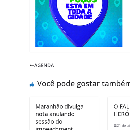
AGENDA
Você pode gostar també
Maranhão divulga
O FA
nota anulando
HERÓI
sessão do
21 de a
impeachment