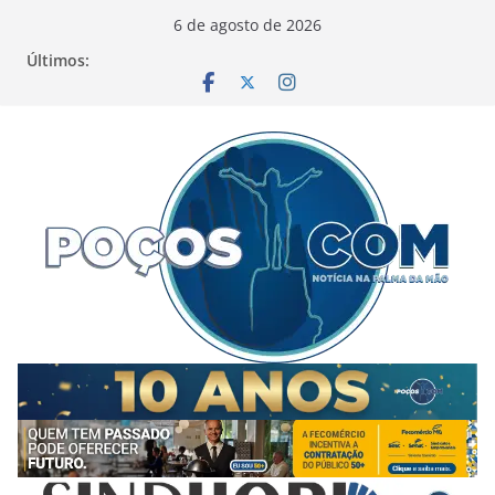
Pular
6 de agosto de 2026
para
Últimos:
o
conteúdo