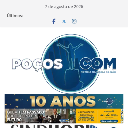
Pular
7 de agosto de 2026
para
Últimos:
o
conteúdo