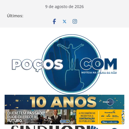
Pular
9 de agosto de 2026
para
Últimos:
o
conteúdo