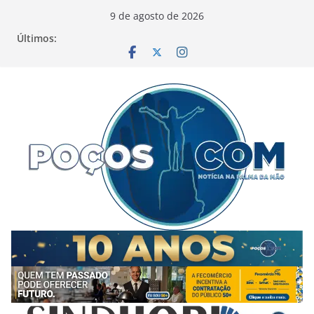
Pular
9 de agosto de 2026
para
Últimos:
o
conteúdo