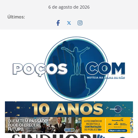
Pular
6 de agosto de 2026
para
Últimos:
o
conteúdo