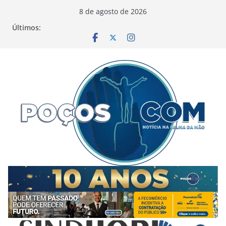
Pular
8 de agosto de 2026
para
Últimos:
o
conteúdo