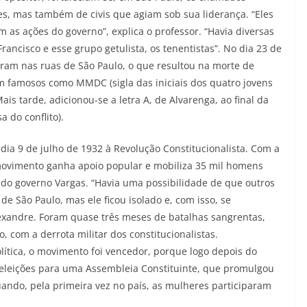
res, mas também de civis que agiam sob sua liderança. “Eles
as ações do governo”, explica o professor. “Havia diversas
rancisco e esse grupo getulista, os tenentistas”. No dia 23 de
aram nas ruas de São Paulo, o que resultou na morte de
m famosos como MMDC (sigla das iniciais dos quatro jovens
is tarde, adicionou-se a letra A, de Alvarenga, ao final da
 do conflito).
dia 9 de julho de 1932 à Revolução Constitucionalista. Com a
ovimento ganha apoio popular e mobiliza 35 mil homens
s do governo Vargas. “Havia uma possibilidade de que outros
e São Paulo, mas ele ficou isolado e, com isso, se
exandre. Foram quase três meses de batalhas sangrentas,
com a derrota militar dos constitucionalistas.
tica, o movimento foi vencedor, porque logo depois do
u eleições para uma Assembleia Constituinte, que promulgou
uando, pela primeira vez no país, as mulheres participaram