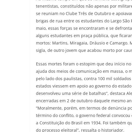
tenentistas, constituídos não apenas por milita
se reuniam no Clube Três de Outubro e apoiavam 
brigas de rua entre os estudantes do Largo São F
maio, essas forças se encontraram e se defront
alguns estudantes em praça pública, que ficara
mortos: Martins, Miragaia, Dráusio e Camargo. Ma
sigla, de outro jovem que acabou morto por causa
Essas mortes foram o estopim que deu início no 
ajuda dos meios de comunicação em massa, o m
pelo lado dos paulistas, contra 100 mil soldado
estados viessem em apoio ao governo do estado d
desenvolveu uma série de batalhas”, destaca Al
encerradas em 2 de outubro daquele mesmo ano, 
“Moralmente, porém, em termos de denúncia polí
término do conflito, o governo federal convoco
a Constituição do Brasil em 1934. Foi também q
do processo eleitoral”, ressalta o historiador.