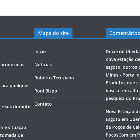
Mapa do site
Comentários
Início
Dmae de Uberlâ
nova estação d
s produzidas
Notícias
esgoto; outros 
Minas - Portal 
Roberto Tereziano
Produtos que c
 para qualquer
básica têm alta
Roni Bispo
pesquisa do Pr
Contato
 presos durante
Nova Estação d
Esgoto em Uberl
de Poços de Cal
o e situação
PocosCom
em
P
etomada de