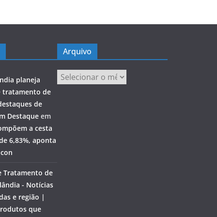
Arquivo
Arquivo
ndia planeja
e tratamento de
destaques de
em Destaque
em
ompõem a cesta
 de 6,83%, aponta
ocon
e Tratamento de
ândia - Notícias
das e região |
rodutos que