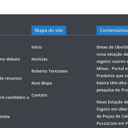
Mapa do site
Comentários
Início
Dmae de Uberlâ
nova estação d
a no debate
Notícias
esgoto; outros 
Minas - Portal 
Roberto Tereziano
Produtos que c
de recursos
básica têm alta
Roni Bispo
pesquisa do Pr
Contato
pré-candidato a
Nova Estação d
Esgoto em Uberl
de Poços de Cal
nomia
PocosCom
em
P