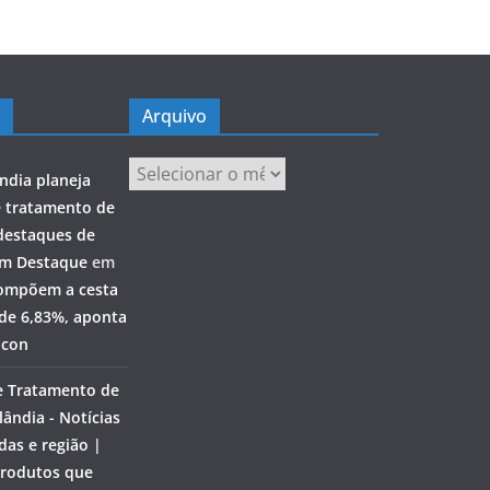
Arquivo
Arquivo
ndia planeja
e tratamento de
destaques de
em Destaque
em
ompõem a cesta
 de 6,83%, aponta
ocon
e Tratamento de
ândia - Notícias
das e região |
rodutos que