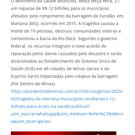
O Ministério da Saúde anunciou, nesta terça-feira, 27,
um repasse de R$ 12 bilhões para os municípios
afetados pelo rompimento da barragem de Fundão, em
Mariana (MG), ocorrido em 2015. A tragédia causou a
morte de 19 pessoas, destruiu comunidades inteiras e
contaminou a bacia do Rio Doce. Segundo o governo
federal, os recursos integram o novo acordo de
reparação pelos danos causados pelo desastre e serão
direcionados ao fortalecimento do Sistema Único de
Saúde (SUS) em 49 cidades de Minas Gerais e do
Espírito Santo impactadas pelo colapso da barragem.
(Por Dentro de Minas)
https://pordentrodeminas.com.br/noticias/gerais/2025/
05/tragedia-de-mariana-municipios-receberao-r-12-
bilhoes-para-acoes-na-saude-publica/?
utm_source=whatsapp&utm_medium=Refer%C3%AAnci
a&utm_term=gerais