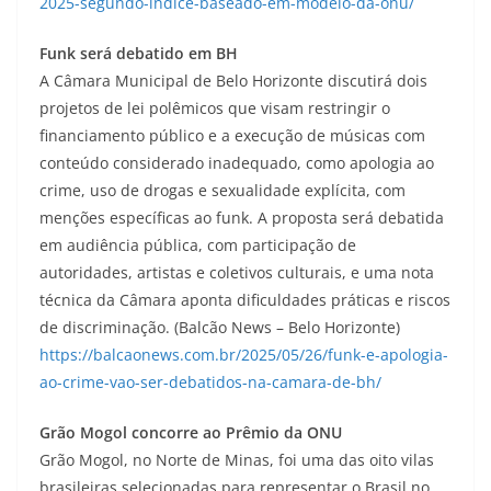
2025-segundo-indice-baseado-em-modelo-da-onu/
Funk será debatido em BH
A Câmara Municipal de Belo Horizonte discutirá dois
projetos de lei polêmicos que visam restringir o
financiamento público e a execução de músicas com
conteúdo considerado inadequado, como apologia ao
crime, uso de drogas e sexualidade explícita, com
menções específicas ao funk. A proposta será debatida
em audiência pública, com participação de
autoridades, artistas e coletivos culturais, e uma nota
técnica da Câmara aponta dificuldades práticas e riscos
de discriminação. (Balcão News – Belo Horizonte)
https://balcaonews.com.br/2025/05/26/funk-e-apologia-
ao-crime-vao-ser-debatidos-na-camara-de-bh/
Grão Mogol concorre ao Prêmio da ONU
Grão Mogol, no Norte de Minas, foi uma das oito vilas
brasileiras selecionadas para representar o Brasil no