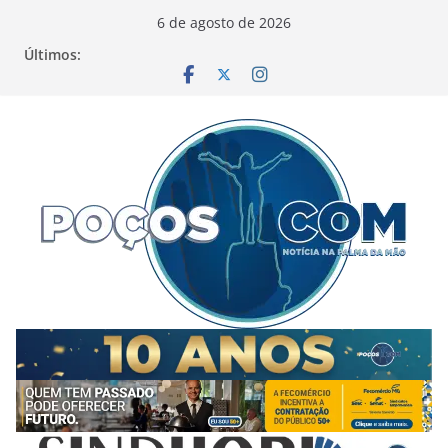
Pular
6 de agosto de 2026
para
Últimos:
o
conteúdo