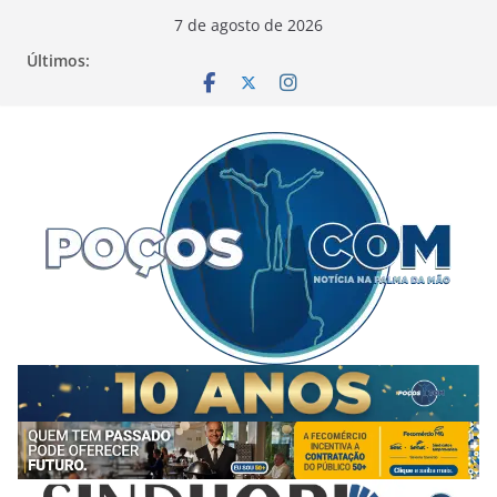
Pular
7 de agosto de 2026
para
Últimos:
o
conteúdo