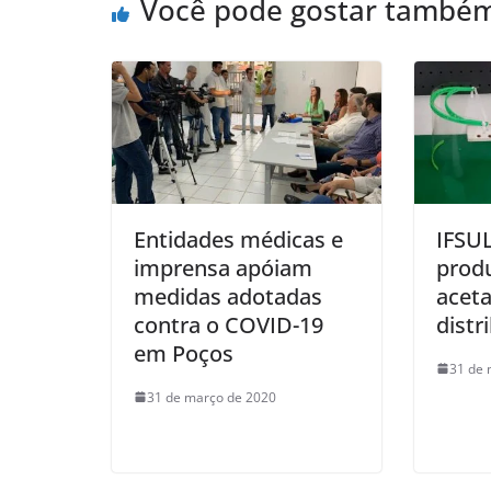
Você pode gostar també
Entidades médicas e
IFSU
imprensa apóiam
prod
medidas adotadas
aceta
contra o COVID-19
distr
em Poços
31 de 
31 de março de 2020