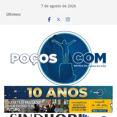
Pular
7 de agosto de 2026
para
Últimos:
o
conteúdo