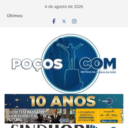
Pular
6 de agosto de 2026
para
Últimos:
o
conteúdo