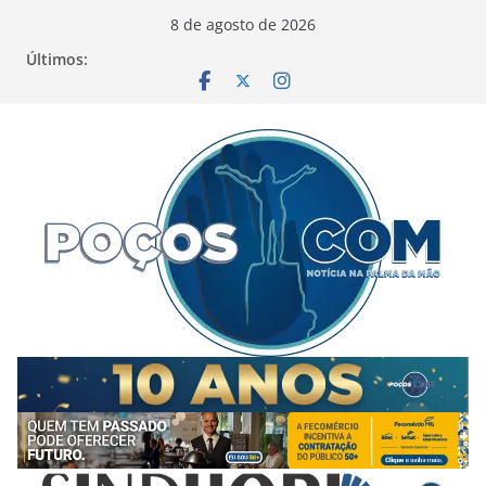
Pular
8 de agosto de 2026
para
Últimos:
o
conteúdo