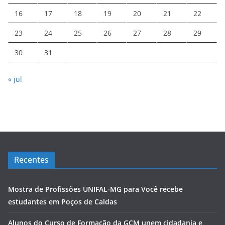
16
17
18
19
20
21
22
23
24
25
26
27
28
29
30
31
« jul
Recentes
Mostra de Profissões UNIFAL-MG para Você recebe
estudantes em Poços de Caldas
Alunos do Curso de Formação da GCM unem cidadania e