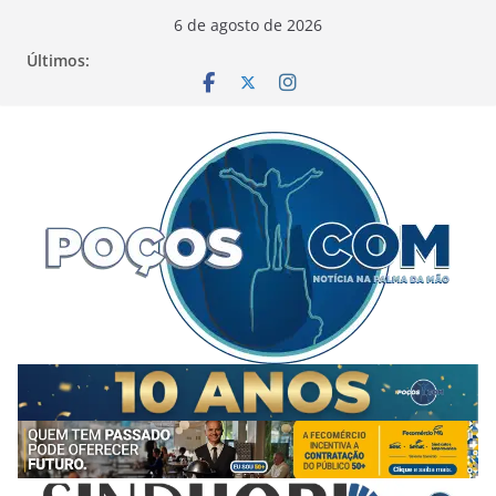
Pular
6 de agosto de 2026
para
Últimos:
o
conteúdo