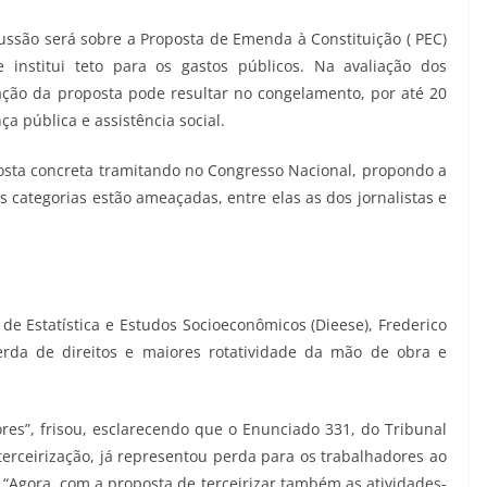
scussão será sobre a Proposta de Emenda à Constituição ( PEC)
 institui teto para os gastos públicos. Na avaliação dos
vação da proposta pode resultar no congelamento, por até 20
a pública e assistência social.
sta concreta tramitando no Congresso Nacional, propondo a
as categorias estão ameaçadas, entre elas as dos jornalistas e
de Estatística e Estudos Socioeconômicos (Dieese), Frederico
perda de direitos e maiores rotatividade da mão de obra e
res”, frisou, esclarecendo que o Enunciado 331, do Tribunal
terceirização, já representou perda para os trabalhadores ao
. “Agora, com a proposta de terceirizar também as atividades-