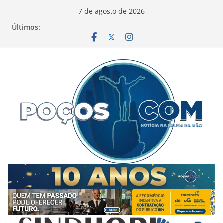
Pular
7 de agosto de 2026
para
Últimos:
o
conteúdo